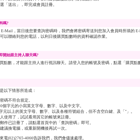
選「送出」，即完成會員註冊。
料嗎?
E-Mail，當日後您要查詢密碼時，我們會將密碼寄送到您加入會員時所填的 E-Ma
可以聯絡到您的電話，以利日後購買點數時的資料確認作業。
即開始跟主持人聊天嗎?
買點數，才能跟主持人進行視訊聊天。請登入您的帳號及密碼，點選「
購買點數
是以下情形所造成：
密碼不符合規定。
20個字元的小寫英文字母、數字、以及中文字。
個字元以上的英文字母、數字、以及各種符號組合，但不含空白鍵、及「"」。
人使用了，試試看用其它的帳號來註冊。
郵件已註冊了，請點選首頁中的「查詢密碼」即可。
建議換電腦，或重新開機後再試一次。
(02)2765-4066告訴我們，我們會儘速處理。