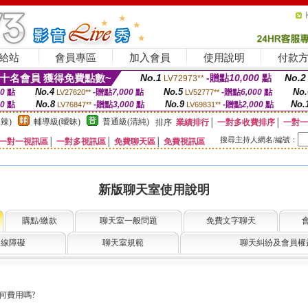
給站
會員專區
加入會員
使用說明
付款
十名會員 獲得免費點數~
No.1
-贈點
10,000
點
No.2
LV72973**
No.4
No.5
No.
00
點
-贈點
7,000
點
-贈點
6,000
點
LV27620**
LV52777**
No.8
No.9
No.
00
點
-贈點
3,000
點
-贈點
2,000
點
LV76847**
LV69831**
辣)
輔導級(曖昧)
普通級(清純)
排序
業績排行
│
一對多收費排序
│
一對一
搜尋主持人網名/編號：
一對一視訊區
│
一對多視訊區
│
免費聊天區
│
免費視訊區
新版聊天室使用說明
購點/繳款
聊天室一般問題
免費文字聊天
連線障礙
聊天室規範
聊天糾紛及會員權
何費用嗎?