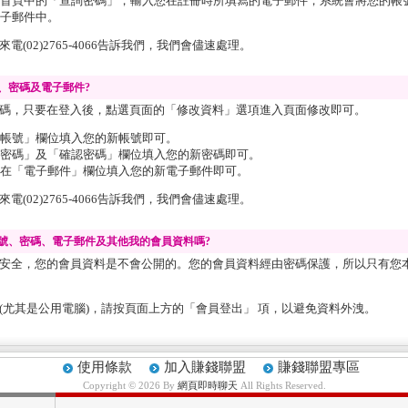
首頁中的「查詢密碼」，輸入您在註冊時所填寫的電子郵件，系統會將您的帳
子郵件中。
(02)2765-4066告訴我們，我們會儘速處理。
、密碼及電子郵件?
碼，只要在登入後，點選頁面的「修改資料」選項進入頁面修改即可。
帳號」欄位填入您的新帳號即可。
密碼」及「確認密碼」欄位填入您的新密碼即可。
在「電子郵件」欄位填入您的新電子郵件即可。
(02)2765-4066告訴我們，我們會儘速處理。
號、密碼、電子郵件及其他我的會員資料嗎?
安全，您的會員資料是不會公開的。您的會員資料經由密碼保護，所以只有您
(尤其是公用電腦)，請按頁面上方的「會員登出」 項，以避免資料外洩。
使用條款
加入賺錢聯盟
賺錢聯盟專區
Copyright © 2026 By
網頁即時聊天
All Rights Reserved.