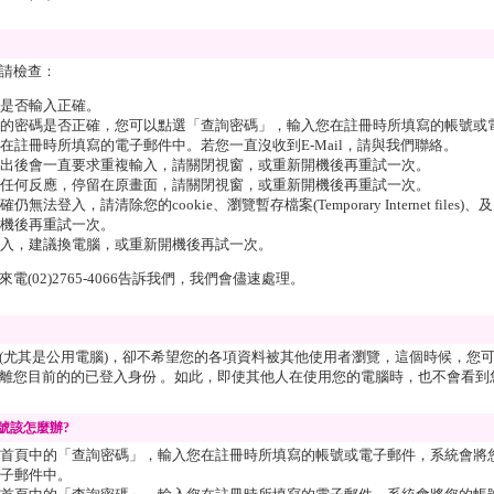
請檢查：
是否輸入正確。
的密碼是否正確，您可以點選「查詢密碼」，輸入您在註冊時所填寫的帳號或
在註冊時所填寫的電子郵件中。若您一直沒收到E-Mail，請與我們聯絡。
出後會一直要求重複輸入，請關閉視窗，或重新開機後再重試一次。
任何反應，停留在原畫面，請關閉視窗，或重新開機後再重試一次。
無法登入，請清除您的cookie、瀏覽暫存檔案(Temporary Internet file
機後再重試一次。
入，建議換電腦，或重新開機後再試一次。
(02)2765-4066告訴我們，我們會儘速處理。
(尤其是公用電腦)，卻不希望您的各項資料被其他使用者瀏覽，這個時候，您
離您目前的的已登入身份 。如此，即使其他人在使用您的電腦時，也不會看到
號該怎麼辦?
首頁中的「查詢密碼」，輸入您在註冊時所填寫的帳號或電子郵件，系統會將
子郵件中。