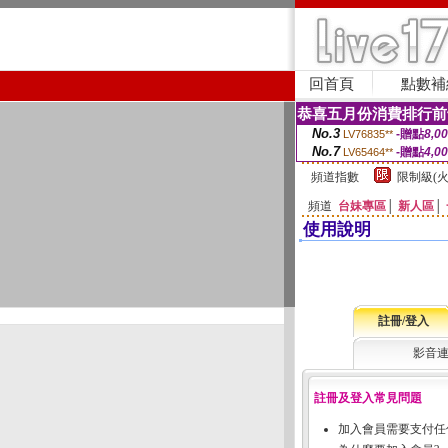
回首頁
點數補
恭喜五月份消費排行前
No.3
-贈點
8,0
LV76835**
No.7
-贈點
4,0
LV65464**
頻道指數
限制級(火
頻道
台妹專區
│
新人區
│
使用說明
註冊/登入
影音
註冊及登入常見問題
加入會員需要支付任