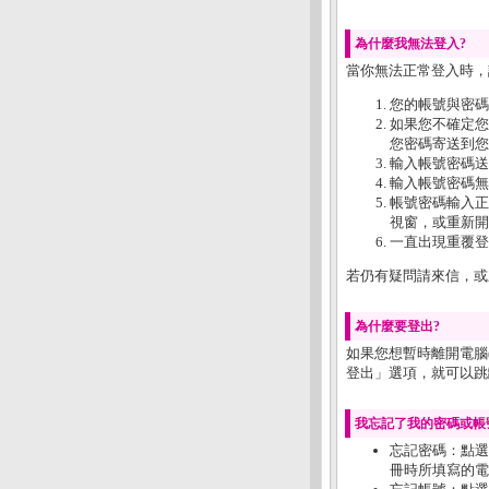
為什麼我無法登入?
當你無法正常登入時，
您的帳號與密碼
如果您不確定您
您密碼寄送到您
輸入帳號密碼送
輸入帳號密碼無
帳號密碼輸入正確仍
視窗，或重新開
一直出現重覆登
若仍有疑問請來信，或來電
為什麼要登出?
如果您想暫時離開電腦
登出」選項，就可以跳
我忘記了我的密碼或帳
忘記密碼：點選
冊時所填寫的電