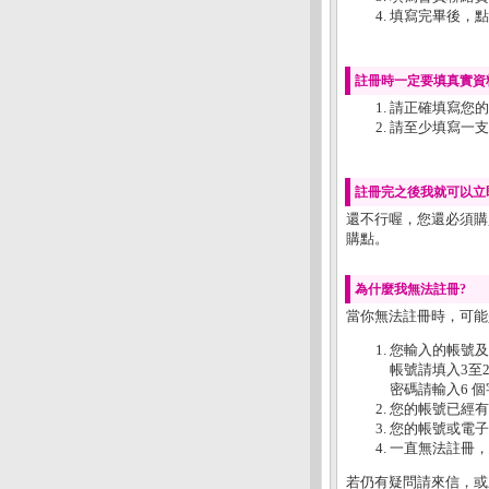
填寫完畢後，點
註冊時一定要填真實資
請正確填寫您的 
請至少填寫一支
註冊完之後我就可以立
還不行喔，您還必須購
購點。
為什麼我無法註冊?
當你無法註冊時，可能
您輸入的帳號及
帳號請填入3至
密碼請輸入6 
您的帳號已經有
您的帳號或電子
一直無法註冊，
若仍有疑問請來信，或來電