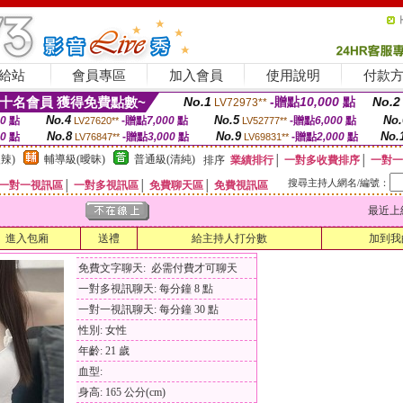
給站
會員專區
加入會員
使用說明
付款
十名會員 獲得免費點數~
No.1
-贈點
10,000
點
No.2
LV72973**
No.4
No.5
No.
00
點
-贈點
7,000
點
-贈點
6,000
點
LV27620**
LV52777**
No.8
No.9
No.
00
點
-贈點
3,000
點
-贈點
2,000
點
LV76847**
LV69831**
辣)
輔導級(曖昧)
普通級(清純)
排序
業績排行
│
一對多收費排序
│
一對一
搜尋主持人網名/編號：
一對一視訊區
│
一對多視訊區
│
免費聊天區
│
免費視訊區
最近上線時間
進入包廂
送禮
給主持人打分數
加到我
免費文字聊天: 必需付費才可聊天
一對多視訊聊天: 每分鐘 8 點
一對一視訊聊天: 每分鐘 30 點
性別: 女性
年齡: 21 歲
血型:
身高: 165 公分(cm)