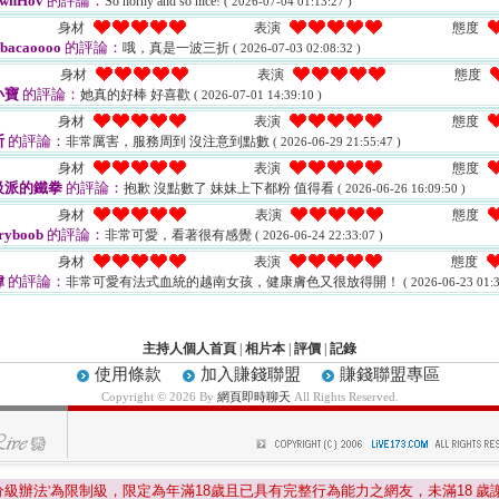
wnHov
的評論：
So horny and so nice!
( 2026-07-04 01:13:27 )
身材
表演
態度
ibacaoooo
的評論：
哦，真是一波三折
( 2026-07-03 02:08:32 )
身材
表演
態度
小寶
的評論：
她真的好棒 好喜歡
( 2026-07-01 14:39:10 )
身材
表演
態度
斯
的評論：
非常厲害，服務周到 沒注意到點數
( 2026-06-29 21:55:47 )
身材
表演
態度
級派的鐵拳
的評論：
抱歉 沒點數了 妹妹上下都粉 值得看
( 2026-06-26 16:09:50 )
身材
表演
態度
ryboob
的評論：
非常可愛，看著很有感覺
( 2026-06-24 22:33:07 )
身材
表演
態度
瑋
的評論：
非常可愛有法式血統的越南女孩，健康膚色又很放得開！
( 2026-06-23 01:3
主持人個人首頁
|
相片本
|
評價
|
記錄
使用條款
加入賺錢聯盟
賺錢聯盟專區
Copyright © 2026 By
網頁即時聊天
All Rights Reserved.
分級辦法'為限制級，限定為年滿
18
歲且已具有完整行為能力之網友，未滿
18
歲