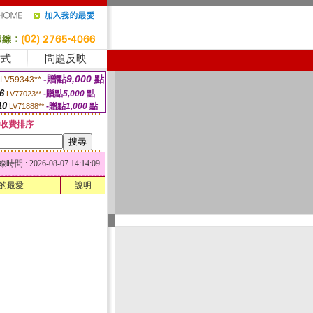
方式
問題反映
-贈點
9,000
點
LV59343**
6
-贈點
5,000
點
LV77023**
10
-贈點
1,000
點
LV71888**
收費排序
 : 2026-08-07 14:14:09
的最愛
說明