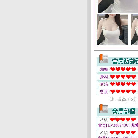
相貌
身材
表演
態度
註﹕最高值 5分
相貌
會員[ LV3889486 ]
幼
相貌