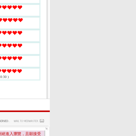
0:30 )
謝絕進入瀏覽，且願接受