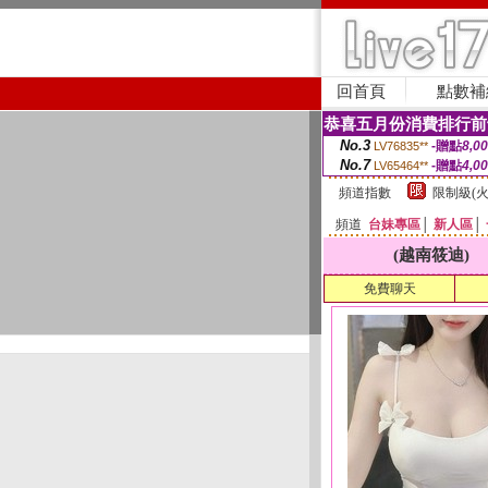
回首頁
點數補
恭喜五月份消費排行前
No.3
-贈點
8,0
LV76835**
No.7
-贈點
4,0
LV65464**
頻道指數
限制級(火
頻道
台妹專區
│
新人區
│
(越南筱迪)
免費聊天